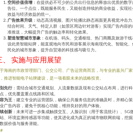
空间价值倍增
：在提供必不可少的公共出行信息的释放出优质的数字
告位。一个点位，既能服务民生，又能创造持续的商业收益，实现社
效益与经济效益的统一。
广告效果升级
：动态高清视频、图片轮播比静态画面更具视觉冲击力
结合时间、天气、特定人群（如景区周边针对游客）实现广告内容的
准推送，大幅提升广告的触达率和转化效果。
塑造智慧城市形象
：在机场、码头、交通枢纽、热门商圈及旅游干线
设此类智能站牌，能直观地向市民和游客展示海南现代化、智能化、
民化的城市形象，提升自贸港的科技感与吸引力。
三、 实施与应用展望
于海南的市政管理部门、公交公司、广告运营商而言，与专业的嘉兴厂家
，推进智能电子站牌建设，是一项着眼未来的战略投资。
划先行
：需结合城市交通规划、人流量数据及现有公交站点布局，进行科
点，优先覆盖重点线路和区域。
容为王
：建立专业的运营团队，确保公共服务信息的准确及时，并精心策
业广告内容，避免干扰核心功能，维持良好的用户体验。
续创新
：未来可进一步集成触摸交互、人脸识别（用于客流统计）、5G
站、环境监测传感器等功能，使其进化成为真正的城市物联网前端，挖掘
数据价值与服务潜能。
##