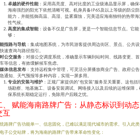
卓越的硬件性能
：采用高亮度、高对比度的工业级液晶显示屏，确保
海南强烈的阳光下依然清晰可视。机身具备IP65及以上等级的防尘防
能力，并能抵御高温、高湿、盐雾腐蚀，完美适应海南独特的热带海
性气候。
高度的集成智能
：设备不仅是广告屏，更是一个智能信息节点。它能
够：
能指路与导航
：集成地图系统，为市民游客提供周边街区、景点、公共设
快速查询与路径指引。
时公交服务
：对接公交调度系统，准确显示车辆到站时间、线路变更、首
车等信息，有效缓解候车焦虑。
媒体信息发布
：支持远程集中管理，可灵活分屏播放商业广告、政府公告
急通知、天气预报等多种内容，实现一屏多用。
专业的安装与维护
：正规厂家提供的“包安装”服务至关重要。这包括
场勘察、地基施工、设备安装调试、网络接入以及后续的运维保障，
保系统长期稳定运行，免除用户后顾之忧。
二、 赋能海南路牌广告：从静态标识到动态
交互
统路牌广告功能单一、信息固化，已难以满足现代城市的需求。引入此类
电子公交站牌，将为海南的路牌广告带来革命性变化：