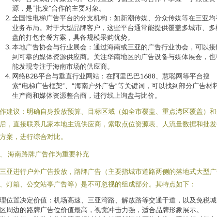
源，是“批发”合作的主要对象。
全国性电梯广告平台的分支机构：如新潮传媒、分众传媒等在三亚均
业务布局。对于大型品牌客户，这些平台通常能提供覆盖多城市、多
盘的打包套餐方案，具备规模采购优势。
本地广告协会与行业展会：通过海南或三亚的广告行业协会，可以接
到可靠的媒体资源供应商。关注华南地区的广告设备与媒体展会，也
能发现专注于海南市场的供应商。
网络B2B平台与垂直行业网站：在阿里巴巴1688、慧聪网等平台搜
索“电梯广告框架”、“海南户外广告”等关键词，可以找到部分广告材
生产商和媒体资源整合商，进行线上询盘与比价。
作建议：明确自身投放预算、目标区域（如全市覆盖、重点湾区覆盖）和
后，直接联系几家本地主流供应商，索取点位资源表、人流量数据和批发
方案，进行综合对比。
、 海南路牌广告作为重要补充
三亚进行户外广告投放，路牌广告（主要指城市道路两侧的落地式大型广
、灯箱、公交站亭广告等）是不可忽视的组成部分。其特点如下：
理位置决定价值：机场高速、三亚湾路、解放路等交通干道，以及免税城
区周边的路牌广告位价值最高，视觉冲击力强，适合品牌形象展示。