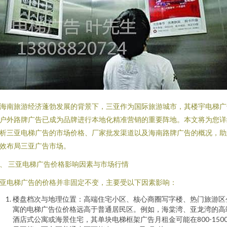
海南旅游经济蓬勃发展的背景下，三亚作为国际旅游城市，其楼宇电梯广
户外路牌广告已成为品牌进行本地化精准营销的重要阵地。本文将为您详
析三亚电梯广告的市场价格、厂家批发渠道以及海南路牌广告的概况，助
效布局三亚广告市场。
、 三亚电梯广告价格影响因素与市场行情
亚电梯广告的价格并非固定不变，主要受以下因素影响：
楼盘档次与地理位置：高端住宅小区、核心商圈写字楼、热门旅游区
寓的电梯广告位价格远高于普通居民区。例如，海棠湾、亚龙湾的高
酒店式公寓或海景住宅，其单块电梯框架广告月租金可能在800-150