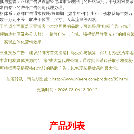
批与监管：路牌广告设置需经过城市管理部门的严格审批，手续相对复杂
常由专业的户外广告公司代理办理。
格体系：路牌广告通常按块/按周期（如半年/年）出租，价格从每年数万
数十万元不等，取决于位置、尺寸、人车流量等因素。
于希望全面覆盖三亚游客与本地居民的品牌，可以采用“电梯广告（精准
频触达社区及办公人群）+ 路牌广告（广域、强视觉品牌曝光）”的组合
，实现立体化营销效果。
三亚投放广告，建议品牌方首先厘清目标受众与预算，然后积极接洽本地
丰富电梯媒体资源的“厂家”或大型代理公司，通过批量采购获取价格优势
可根据需要搭配核心地段的路牌广告，以实现传播效果的最大化。
如若转载，请注明出处：http://www.njeere.com/product/85.html
更新时间：2026-08-06 13:30:12
产品列表