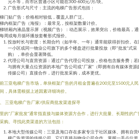
元不等，而市区普通小区可能在300-600元/月/块。
广告形式与尺寸：主流的电梯广告形式包括：
梯门贴广告：价格相对较低，覆盖人群广泛。
梯内框架广告（海报）：最常见，按框架数量计价。
梯轿厢内液晶显示屏（视频广告）：动态展示，效果突出，价格最高，通
每周或每月循环播放套餐形式报价。
投放时长与密度：长期合约（如半年、一年）通常能获得折扣价。在
一小区或同一物业公司旗下的多个楼盘进行批量投放（即“批发”式采
购），单价会显著降低。
代理公司与直营资源：通过广告代理公司投放，价格包含服务费；若
与拥有大量点位资源的本地广告公司或“厂家”（即拥有自有媒体资源
传媒公司）直接合作，进行批发采购，成本更优。
前三亚电梯广告市场，单块框架广告的月租金普遍在200元至1500元人
间，具体需根据上述因素详细询价。
、 三亚电梯广告厂家/供应商批发渠道探寻
里的“厂家批发”通常指直接与媒体资源方合作，进行大批量、长期性的广
采购。寻找此类渠道的方法包括：
本地大型传媒公司：三亚及海口存在多家专注于社区媒体、拥有自营
梯广告资源的传媒公司。它们直接与物业公司合作，掌握一手点位资